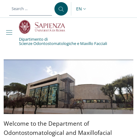
Skip to main content
Skip to footer content
EN
LANGUAGE SWITCHER: CURR
Dipartimento di
Scienze Odontostomatologiche e Maxillo Facciali
Dipartimento di Scienz
Welcome to the Department
Welcome to the Department of
Odontostomatological and Maxillofacial