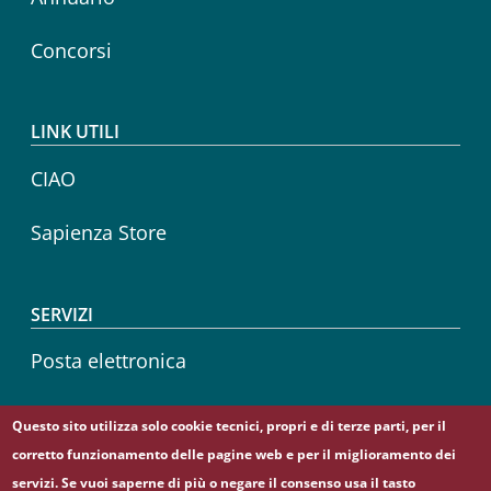
Concorsi
LINK UTILI
CIAO
Sapienza Store
SERVIZI
Posta elettronica
Sapienza Wireless
Questo sito utilizza solo cookie tecnici, propri e di terze parti, per il
corretto funzionamento delle pagine web e per il miglioramento dei
Career service
servizi. Se vuoi saperne di più o negare il consenso usa il tasto