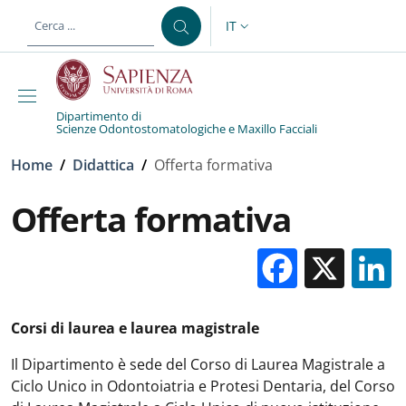
Salta al contenuto principale
Skip to footer content
IT
SELETTORE LINGUA: CURREN
Dipartimento di
Scienze Odontostomatologiche e Maxillo Facciali
Briciole di pane
Home
/
Didattica
/
Offerta formativa
Offerta formativa
Facebo
X
Corsi di laurea e laurea magistrale
Il Dipartimento è sede del Corso di Laurea Magistrale a
Ciclo Unico in Odontoiatria e Protesi Dentaria, del Corso