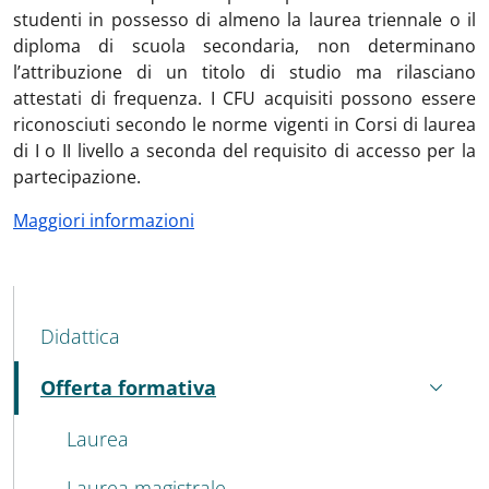
studenti in possesso di almeno la laurea triennale o il
diploma di scuola secondaria, non determinano
l’attribuzione di un titolo di studio ma rilasciano
attestati di frequenza. I CFU acquisiti possono essere
riconosciuti secondo le norme vigenti in Corsi di laurea
di I o II livello a seconda del requisito di accesso per la
partecipazione.
Maggiori informazioni
MENU CEV SECOND NAVIGATION
Didattica
Offerta formativa
Attivo
Laurea
Laurea magistrale