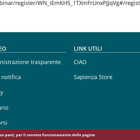
ebinar/register/WN_iEmKH5_1TXmFrUnxPJJqVg#/regist
oter menu
EO
LINK UTILI
istrazione trasparente
CIAO
i notifica
Sapienza Store
cy
rio
rsi
erze parti, per il corretto funzionamento delle pagine