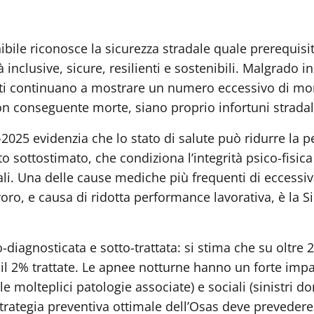
bile riconosce la sicurezza stradale quale prerequisit
inclusive, sicure, resilienti e sostenibili. Malgrado in
ti continuano a mostrare un numero eccessivo di morti 
con conseguente morte, siano proprio infortuni stradal
2025 evidenzia che lo stato di salute può ridurre la 
o sottostimato, che condiziona l’integrità psico-fisica
ali. Una delle cause mediche più frequenti di eccessiv
avoro, e causa di ridotta performance lavorativa, è la
o-diagnosticata e sotto-trattata: si stima che su oltre 
il 2% trattate. Le apnee notturne hanno un forte impa
 molteplici patologie associate) e sociali (sinistri dome
strategia preventiva ottimale dell’Osas deve prevedere 