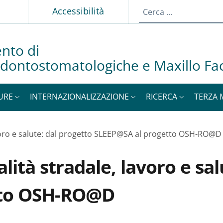
p
Accessibilità
nto di
dontostomatologiche e Maxillo Fac
URE
INTERNAZIONALIZZAZIONE
RICERCA
TERZA 
avoro e salute: dal progetto SLEEP@SA al progetto OSH-RO@D
lità stradale, lavoro e sal
tto OSH-RO@D