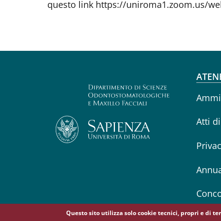
questo link https://uniroma1.zoom.us/w
Fo
ATEN
Ammin
Atti d
Priva
Annua
Conco
Questo sito utilizza solo cookie tecnici, propri e di t