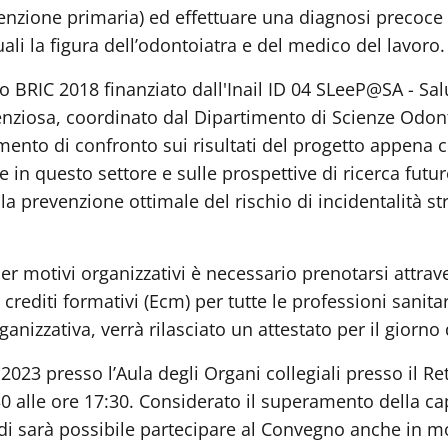
revenzione primaria) ed effettuare una diagnosi precoc
ali la figura dell’odontoiatra e del medico del lavoro.
o BRIC 2018 finanziato dall'Inail ID 04 SLeeP@SA - Sal
enziosa, coordinato dal Dipartimento di Scienze Odont
nto di confronto sui risultati del progetto appena co
n questo settore e sulle prospettive di ricerca future
alla prevenzione ottimale del rischio di incidentalità 
er motivi organizzativi è necessario prenotarsi attrav
 crediti formativi (Ecm) per tutte le professioni sanita
ganizzativa, verrà rilasciato un attestato per il giorno
023 presso l’Aula degli Organi collegiali presso il R
30 alle ore 17:30. Considerato il superamento della ca
di sarà possibile partecipare al Convegno anche in mod