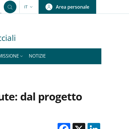
Area personale
IT
SELETTORE LINGUA: CURRENT LANGUAGE
ciali
MISSIONE
NOTIZIE
ute: dal progetto
Facebook
X
Linked