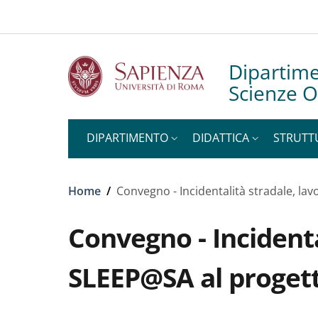
Slim to
Salta al contenuto principale
Skip to footer content
Dipartime
Scienze O
DIPARTIMENTO
DIDATTICA
STRUTT
Briciole di pane
Home
/
Convegno - Incidentalità stradale, l
Convegno - Incidenta
SLEEP@SA al proge